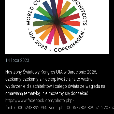
14 lipca 2023
Następny Światowy Kongres UIA w Barcelonie 2026,
czekamy czekamy z niecierpliwością na to ważne
wydarzenie dla achitektów i całego świata ze względu na
omawianą tematykę…nie możemy się doczekać…
https://www.facebook.com/photo.php?
fbid=600062488929945&set=pb.100067785982957.-22075