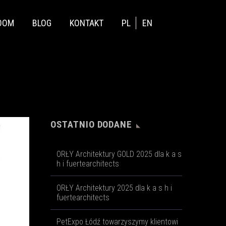
OOM
BLOG
KONTAKT
PL
EN
OSTATNIO DODANE
ORŁY Architektury GOLD 2025 dla k a s
h i fuertearchitects
ORŁY Architektury 2025 dla k a s h i
fuertearchitects
PetExpo Łódź towarzyszymy klientowi