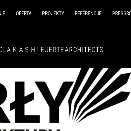
NIE
OFERTA
PROJEKTY
REFERENCJE
PRESSR
LA K A S H I FUERTEARCHITECTS