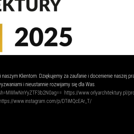
 naszym Klientom. Dziękujemy za zaufanie i docenienie naszej pr
yzwaniami i nieustannie rozwijamy się dla Was.
?igsh=MWlwNnYyZTF3b2N0ag==
https://www.orlyarchitektury.pl/pro
https://www.instagram.com/p/DTiMQcEAr_T/