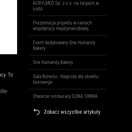
ACRYLMED Sp. z o.o. na targach w
Łodzi
Prezentacja projektu w ramach
współpracy międzynarodowej
Event dedykowany One Humanity
Bakery
One Humanity Bakery
acy. To
Gala Biznesu - Nagroda dla obiektu
biurowego
file-
Otwarcie restauracji DZIKA SWINIA
Zobacz wszystkie artykuły