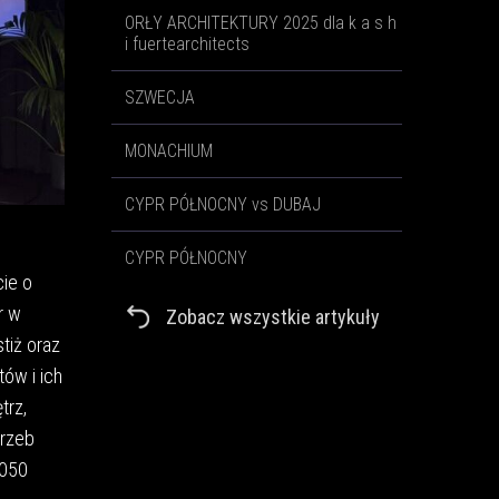
ORŁY ARCHITEKTURY 2025 dla k a s h
i fuertearchitects
SZWECJA
MONACHIUM
CYPR PÓŁNOCNY vs DUBAJ
CYPR PÓŁNOCNY
ie o
r w
Zobacz wszystkie artykuły
tiż oraz
ów i ich
trz,
trzeb
2050