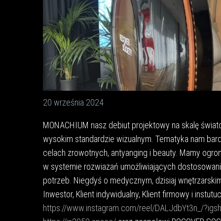
20 września 2024
MONACHIUM nasz debiut projektowy na skalę świato
wysokim standardzie wizualnym. Tematyka nam bar
celach zrowotnych, antyanging i beauty. Mamy ogro
w systemie rozwiazań umożliwiających dostosowanie
potrzeb. Niegdyś o medycznym, dzisiaj wnętrzarskim 
Inwestor, Klient indywidualny, Klient firmowy i inst
https://www.instagram.com/reel/DALJdbYt3n_/?i