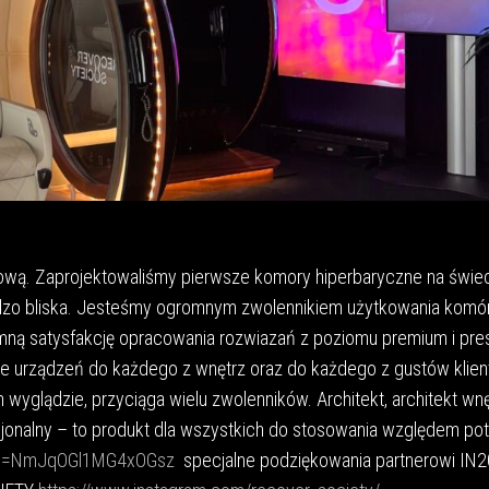
wą. Zaprojektowaliśmy pierwsze komory hiperbaryczne na świec
dzo bliska. Jesteśmy ogromnym zwolennikiem użytkowania komó
mną satysfakcję opracowania rozwiazań z poziomu premium i pres
 urządzeń do każdego z wnętrz oraz do każdego z gustów klient
wyglądzie, przyciąga wielu zwolenników. Architekt, architekt wnę
utucjonalny – to produkt dla wszystkich do stosowania względem po
gsh=NmJqOGl1MG4xOGsz
specjalne podziękowania partnerowi IN