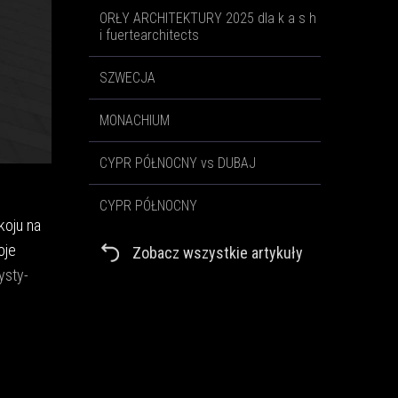
ORŁY ARCHITEKTURY 2025 dla k a s h
i fuertearchitects
SZWECJA
MONACHIUM
CYPR PÓŁNOCNY vs DUBAJ
CYPR PÓŁNOCNY
koju na
oje
Zobacz wszystkie artykuły
ysty-