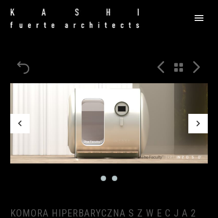



Previous
Next
KOMORA HIPERBARYCZNA S Z W E C J A 2